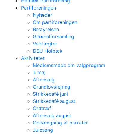
Holbæk Partiforening
Partiforeningen
Nyheder
Om partiforeningen
Bestyrelsen
Generalforsamling
Vedtægter
DSU Holbæk
Aktiviteter
Medlemsmøde om valgprogram
1. maj
Aftensalg
Grundlovsfejring
Strikkecafé juni
Strikkecafé august
Orøtræf
Aftensalg august
Ophængning af plakater
Julesang