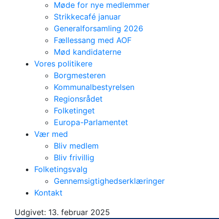
Møde for nye medlemmer
Strikkecafé januar
Generalforsamling 2026
Fællessang med AOF
Mød kandidaterne
Vores politikere
Borgmesteren
Kommunalbestyrelsen
Regionsrådet
Folketinget
Europa-Parlamentet
Vær med
Bliv medlem
Bliv frivillig
Folketingsvalg
Styrkede rammer
Gennemsigtighedserklæringer
Kontakt
for børn og unge
Udgivet:
13. februar 2025