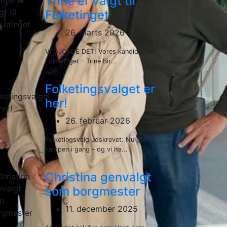
Trine er valgt til
Folketinget
26. marts 2026
VI GJORDE DET! Vores kandidat til
Folketinget - Trine Bir...
Folketingsvalget er
her!
26. februar 2026
Folketingsvalg udskrevet: Nu går
kampen i gang – og vi ha...
Christina genvalgt
som borgmester
11. december 2025