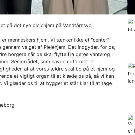
vnet på det nye plejehjem på Vandtårnsvej:
et er menneskers hjem. Vi tænker ikke et "center"
e gennem valget af Plejehjem. Det indgyder, for os,
re borgere når de skal flytte fra deres vante og
 med Seniorrådet, som havde udformet et
gtigheden af at vores ældre skal bo på et hjem og
ende et vigtigt organ til at klæde os på, så vi kan
 Vi glæder os til at byggeriet står klar til at tage
yneborg