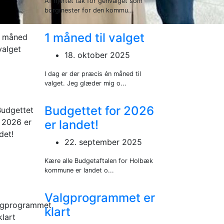
Af hjertet tak for genvalget som
borgmester for den kommu...
1 måned til valget
18. oktober 2025
I dag er der præcis én måned til
valget. Jeg glæder mig o...
Budgettet for 2026
er landet!
22. september 2025
Kære alle Budgetaftalen for Holbæk
kommune er landet o...
Valgprogrammet er
klart