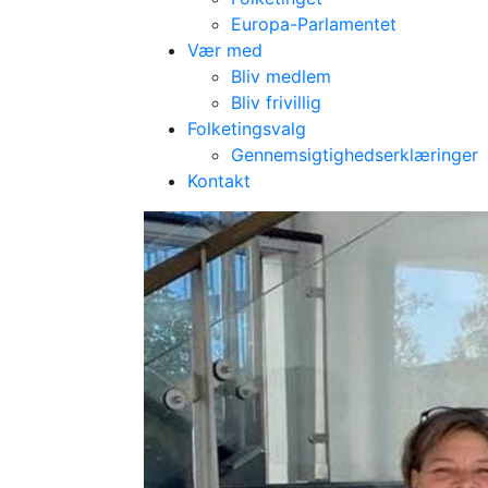
Europa-Parlamentet
Vær med
Bliv medlem
Bliv frivillig
Folketingsvalg
Gennemsigtighedserklæringer
Kontakt
Vandtårnsvej p