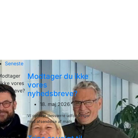
Seneste
Modtager du ikke
vores
nyhedsbreve?
18. maj 2026
Vi oplever desværre udfordringer
med afsendelse af mails...