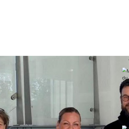
lejehjem og dagcenter