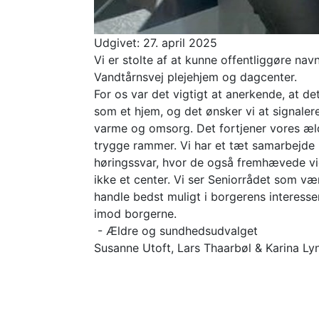
Udgivet:
27. april 2025
Vi er stolte af at kunne offentliggøre na
Vandtårnsvej plejehjem og dagcenter.
For os var det vigtigt at anerkende, at d
som et hjem, og det ønsker vi at signaler
varme og omsorg. Det fortjener vores æld
trygge rammer. Vi har et tæt samarbejde
høringssvar, hvor de også fremhævede vi
ikke et center. Vi ser Seniorrådet som vær
handle bedst muligt i borgerens interesser.
imod borgerne.
- Ældre og sundhedsudvalget
Susanne Utoft, Lars Thaarbøl & Karina L