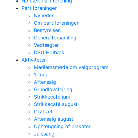
Holbæk Partiforening
Partiforeningen
Nyheder
Om partiforeningen
Bestyrelsen
Generalforsamling
Vedtægter
DSU Holbæk
Aktiviteter
Medlemsmøde om valgprogram
1. maj
Aftensalg
Grundlovsfejring
Strikkecafé juni
Strikkecafé august
Orøtræf
Aftensalg august
Ophængning af plakater
Julesang