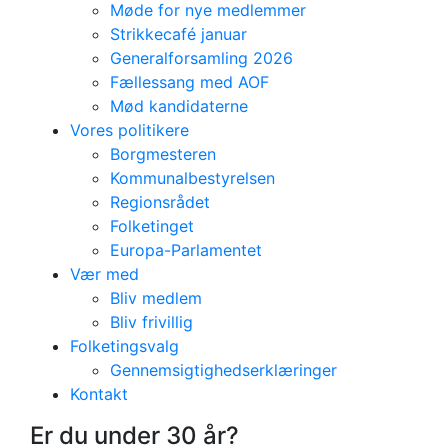
Møde for nye medlemmer
Strikkecafé januar
Generalforsamling 2026
Fællessang med AOF
Mød kandidaterne
Vores politikere
Borgmesteren
Kommunalbestyrelsen
Regionsrådet
Folketinget
Europa-Parlamentet
Vær med
Bliv medlem
Bliv frivillig
Folketingsvalg
Gennemsigtighedserklæringer
For dig under 30 år
Kontakt
DSU Holbæk
Er du under 30 år?