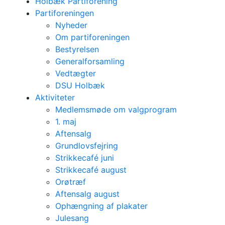
Holbæk Partiforening
Partiforeningen
Nyheder
Om partiforeningen
Bestyrelsen
Generalforsamling
Vedtægter
DSU Holbæk
Aktiviteter
Medlemsmøde om valgprogram
1. maj
Aftensalg
Grundlovsfejring
Strikkecafé juni
Strikkecafé august
Orøtræf
Aftensalg august
Ophængning af plakater
Julesang