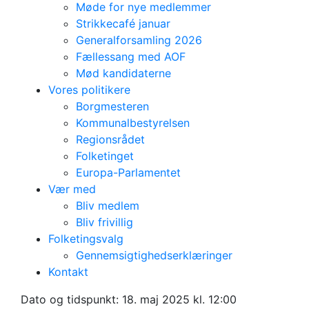
Møde for nye medlemmer
Strikkecafé januar
Generalforsamling 2026
Fællessang med AOF
Mød kandidaterne
Vores politikere
Borgmesteren
Kommunalbestyrelsen
Regionsrådet
Folketinget
Europa-Parlamentet
Vær med
Bliv medlem
Bliv frivillig
Folketingsvalg
Medlemsmøde:
Gennemsigtighedserklæringer
Kontakt
Valgprogram til
Dato og tidspunkt:
18. maj 2025 kl. 12:00