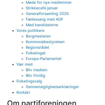
Møde for nye medlemmer
Strikkecafé januar
Generalforsamling 2026
Fællessang med AOF
Mød kandidaterne
Vores politikere
Borgmesteren
Kommunalbestyrelsen
Regionsrådet
Folketinget
Europa-Parlamentet
Vær med
Bliv medlem
Bliv frivillig
Folketingsvalg
Gennemsigtighedserklæringer
Om
Kontakt
partiforeningen
Om partiforeningen