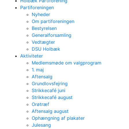
Holbæk Partiforening
Partiforeningen
Nyheder
Om partiforeningen
Bestyrelsen
Generalforsamling
Vedtægter
DSU Holbæk
Aktiviteter
Medlemsmøde om valgprogram
1. maj
Aftensalg
Grundlovsfejring
Strikkecafé juni
Strikkecafé august
Orøtræf
Aftensalg august
Ophængning af plakater
Julesang