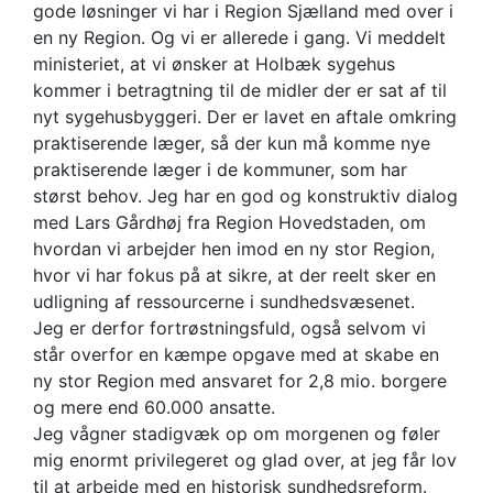
gode løsninger vi har i Region Sjælland med over i
en ny Region. Og vi er allerede i gang. Vi meddelt
ministeriet, at vi ønsker at Holbæk sygehus
kommer i betragtning til de midler der er sat af til
nyt sygehusbyggeri. Der er lavet en aftale omkring
praktiserende læger, så der kun må komme nye
praktiserende læger i de kommuner, som har
størst behov. Jeg har en god og konstruktiv dialog
med Lars Gårdhøj fra Region Hovedstaden, om
hvordan vi arbejder hen imod en ny stor Region,
hvor vi har fokus på at sikre, at der reelt sker en
udligning af ressourcerne i sundhedsvæsenet.
Jeg er derfor fortrøstningsfuld, også selvom vi
står overfor en kæmpe opgave med at skabe en
ny stor Region med ansvaret for 2,8 mio. borgere
og mere end 60.000 ansatte.
Jeg vågner stadigvæk op om morgenen og føler
mig enormt privilegeret og glad over, at jeg får lov
til at arbejde med en historisk sundhedsreform.