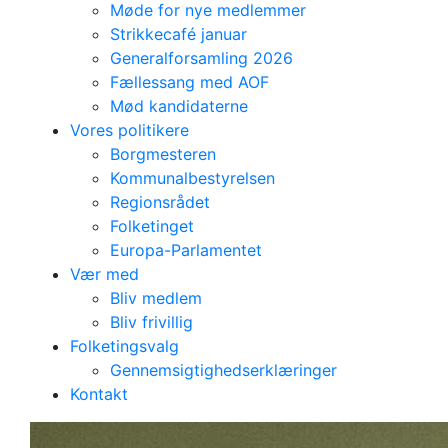
Møde for nye medlemmer
Strikkecafé januar
Generalforsamling 2026
Fællessang med AOF
Mød kandidaterne
Vores politikere
Borgmesteren
Kommunalbestyrelsen
Regionsrådet
Folketinget
Europa-Parlamentet
Vær med
Bliv medlem
HILSEN FRA
Bliv frivillig
Folketingsvalg
FOLKETINGSKANDID
Gennemsigtighedserklæringer
Kontakt
OG