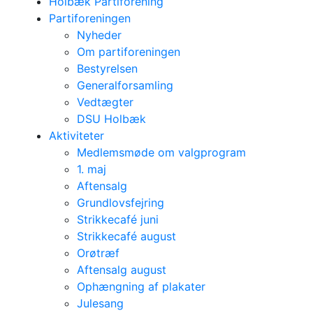
Holbæk Partiforening
Partiforeningen
Nyheder
Om partiforeningen
Bestyrelsen
Generalforsamling
Vedtægter
DSU Holbæk
Aktiviteter
Medlemsmøde om valgprogram
1. maj
Aftensalg
Grundlovsfejring
Strikkecafé juni
Strikkecafé august
Orøtræf
Aftensalg august
Ophængning af plakater
Julesang