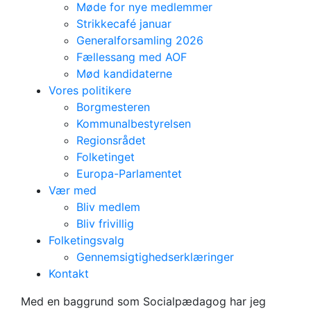
Møde for nye medlemmer
Strikkecafé januar
Generalforsamling 2026
Fællessang med AOF
Mød kandidaterne
Vores politikere
Borgmesteren
Kommunalbestyrelsen
Regionsrådet
Folketinget
Europa-Parlamentet
Vær med
Bliv medlem
Bliv frivillig
Folketingsvalg
Gennemsigtighedserklæringer
Regstrup
Kontakt
Victor Grauballe
Med en baggrund som Socialpædagog har jeg