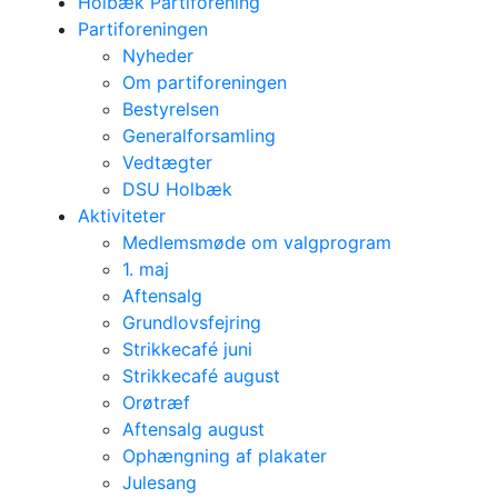
Holbæk Partiforening
Partiforeningen
Nyheder
Om partiforeningen
Bestyrelsen
Generalforsamling
Vedtægter
DSU Holbæk
Aktiviteter
Medlemsmøde om valgprogram
1. maj
Aftensalg
Grundlovsfejring
Strikkecafé juni
Strikkecafé august
Orøtræf
Aftensalg august
Ophængning af plakater
Julesang