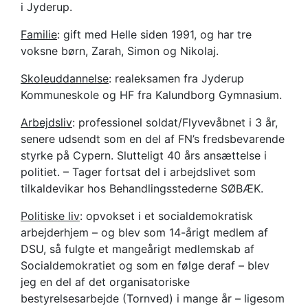
i Jyderup.
Familie
: gift med Helle siden 1991, og har tre
voksne børn, Zarah, Simon og Nikolaj.
Skoleuddannelse
: realeksamen fra Jyderup
Kommuneskole og HF fra Kalundborg Gymnasium.
Arbejdsliv
: professionel soldat/Flyvevåbnet i 3 år,
senere udsendt som en del af FN’s fredsbevarende
styrke på Cypern. Slutteligt 40 års ansættelse i
politiet. – Tager fortsat del i arbejdslivet som
tilkaldevikar hos Behandlingsstederne SØBÆK.
Politiske liv
: opvokset i et socialdemokratisk
arbejderhjem – og blev som 14-årigt medlem af
DSU, så fulgte et mangeårigt medlemskab af
Socialdemokratiet og som en følge deraf – blev
jeg en del af det organisatoriske
bestyrelsesarbejde (Tornved) i mange år – ligesom