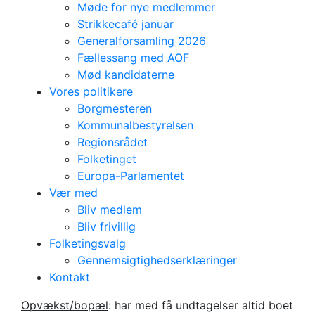
Møde for nye medlemmer
Strikkecafé januar
Generalforsamling 2026
Fællessang med AOF
Mød kandidaterne
Vores politikere
Borgmesteren
Kommunalbestyrelsen
Regionsrådet
Folketinget
Europa-Parlamentet
Vær med
Bliv medlem
Bliv frivillig
Folketingsvalg
Gennemsigtighedserklæringer
Jyderup
Kontakt
Steen Klink
Opvækst/bopæl
: har med få undtagelser altid boet