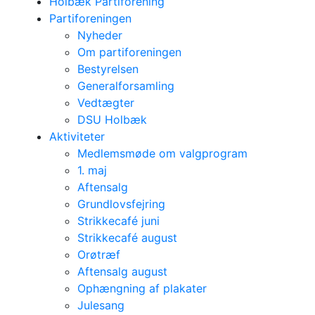
Holbæk Partiforening
Partiforeningen
Nyheder
Om partiforeningen
Bestyrelsen
Generalforsamling
Vedtægter
DSU Holbæk
Aktiviteter
Medlemsmøde om valgprogram
1. maj
Aftensalg
Grundlovsfejring
Strikkecafé juni
Strikkecafé august
Orøtræf
Aftensalg august
Ophængning af plakater
Julesang