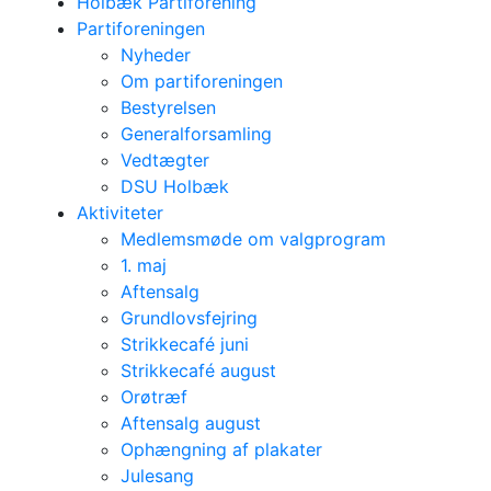
Holbæk Partiforening
Partiforeningen
Nyheder
Om partiforeningen
Bestyrelsen
Generalforsamling
Vedtægter
DSU Holbæk
Aktiviteter
Medlemsmøde om valgprogram
1. maj
Aftensalg
Grundlovsfejring
Strikkecafé juni
Strikkecafé august
Orøtræf
Aftensalg august
Ophængning af plakater
Julesang