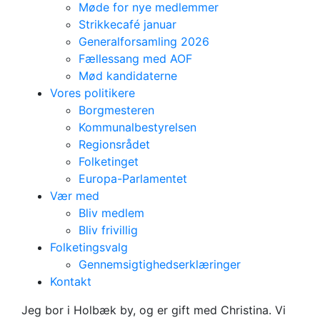
Møde for nye medlemmer
Strikkecafé januar
Generalforsamling 2026
Fællessang med AOF
Mød kandidaterne
Vores politikere
Borgmesteren
Kommunalbestyrelsen
Regionsrådet
Folketinget
Europa-Parlamentet
Vær med
Bliv medlem
Bliv frivillig
Folketingsvalg
Gennemsigtighedserklæringer
Holbæk
Kontakt
Henrik Mosbæk
Jeg bor i Holbæk by, og er gift med Christina. Vi