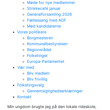
Møde for nye medlemmer
Strikkecafé januar
Generalforsamling 2026
Fællessang med AOF
Mød kandidaterne
Vores politikere
Borgmesteren
Kommunalbestyrelsen
Regionsrådet
Folketinget
Europa-Parlamentet
Vær med
Bliv medlem
Bliv frivillig
Folketingsvalg
Gennemsigtighedserklæringer
Vipperød
Kontakt
Anders Olesen
Min ungdom brugte jeg på den lokale rideskole,