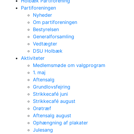
Holbæk Partiforening
Partiforeningen
Nyheder
Om partiforeningen
Bestyrelsen
Generalforsamling
Vedtægter
DSU Holbæk
Aktiviteter
Medlemsmøde om valgprogram
1. maj
Aftensalg
Grundlovsfejring
Strikkecafé juni
Strikkecafé august
Orøtræf
Aftensalg august
Ophængning af plakater
Julesang