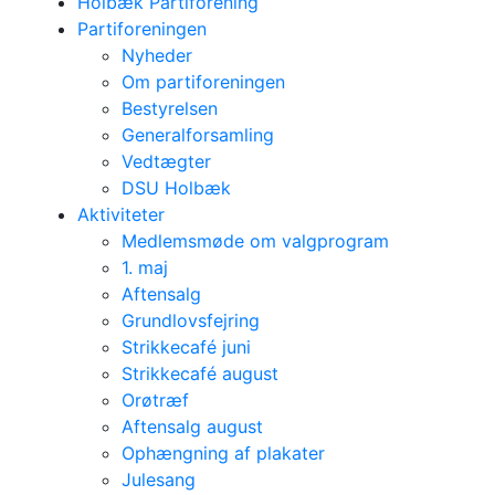
Holbæk Partiforening
Partiforeningen
Nyheder
Om partiforeningen
Bestyrelsen
Generalforsamling
Vedtægter
DSU Holbæk
Aktiviteter
Medlemsmøde om valgprogram
1. maj
Aftensalg
Grundlovsfejring
Strikkecafé juni
Strikkecafé august
Orøtræf
Aftensalg august
Ophængning af plakater
Julesang