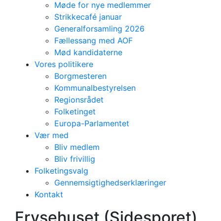
Møde for nye medlemmer
Strikkecafé januar
Generalforsamling 2026
Fællessang med AOF
Mød kandidaterne
Vores politikere
Borgmesteren
Kommunalbestyrelsen
Regionsrådet
Folketinget
Europa-Parlamentet
Vær med
Bliv medlem
Bliv frivillig
KV25
Folketingsvalg
Gennemsigtighed i
Gennemsigtighedserklæringer
Kontakt
forbindelse med
Frysehuset (Sidesporet)