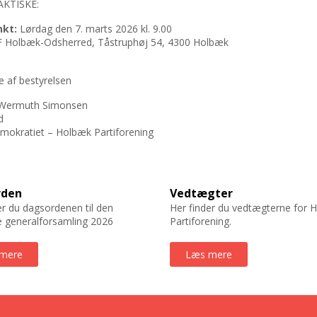
AKTISKE:
nkt:
Lørdag den 7. marts 2026 kl. 9.00
 Holbæk-Odsherred, Tåstruphøj 54, 4300 Holbæk
 af bestyrelsen
 Wermuth Simonsen
d
emokratiet – Holbæk Partiforening
rden
Vedtægter
er du dagsordenen til den
Her finder du vedtægterne for 
 generalforsamling 2026
Partiforening.
mere
Læs mere