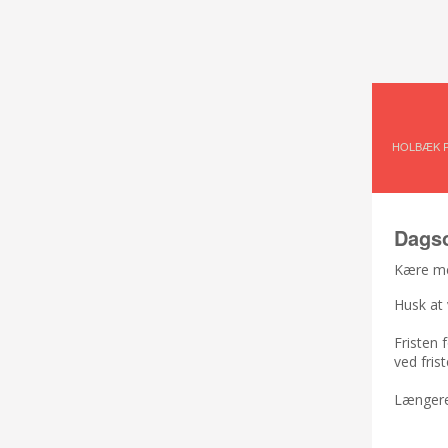
HOLBÆK 
Dagso
Kære m
Husk at 
Fristen 
ved fri
Længere 