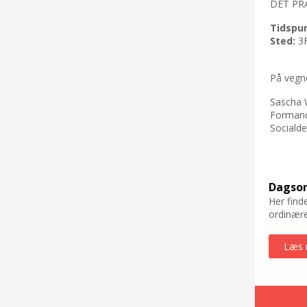
DET PR
Tidspu
Sted:
3F
På vegne
Sascha
Forman
Sociald
Dagso
Her find
ordinære
Læs 