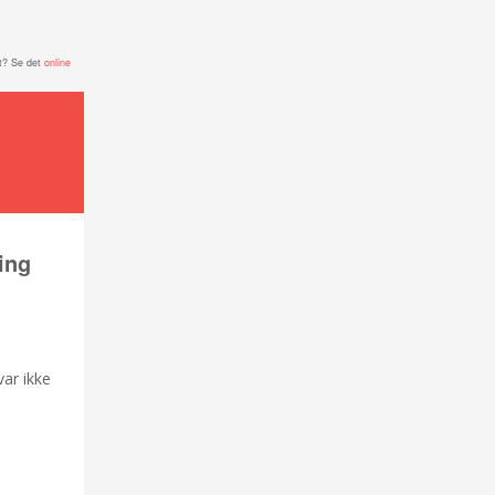
t? Se det
online
ing
.
var ikke